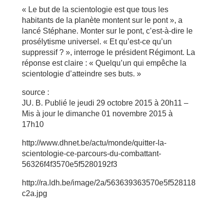
« Le but de la scientologie est que tous les
habitants de la planète montent sur le pont », a
lancé Stéphane. Monter sur le pont, c’est-à-dire le
prosélytisme universel. « Et qu’est-ce qu’un
suppressif ? », interroge le président Régimont. La
réponse est claire : « Quelqu’un qui empêche la
scientologie d’atteindre ses buts. »
source :
JU. B. Publié le jeudi 29 octobre 2015 à 20h11 –
Mis à jour le dimanche 01 novembre 2015 à
17h10
http://www.dhnet.be/actu/monde/quitter-la-
scientologie-ce-parcours-du-combattant-
56326f4f3570e5f5280192f3
http://ra.ldh.be/image/2a/563639363570e5f528118
c2a.jpg