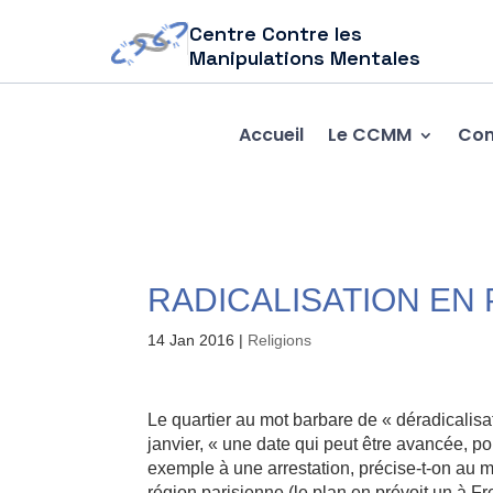
Centre Contre les
Manipulations Mentales
Accueil
Le CCMM
Com
RADICALISATION EN
14 Jan 2016
|
Religions
Le quartier au mot barbare de « déradicalisat
janvier, « une date qui peut être avancée, p
exemple à une arrestation, précise-t-on au mi
région parisienne (le plan en prévoit un à F