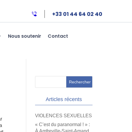
+33 01 44 64 02 40
Nous soutenir
Contact
Articles récents
VIOLENCES SEXUELLES
ar
« C’est du paranormal ! » :
la
À Amfreville-Saint-Amand,
rt,