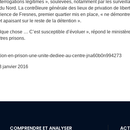
interrogations légitimes », soulevées, notamment par les surveill
du Nord. La contrôleure générale des lieux de privation de liber
rience de Fresnes, premier quartier mis en place, « ne démontr
t apaisant sur le reste de la détention ».
que chose … C’est susceptible d’évoluer », répond le ministère
tres prisons.
isation-en-prison-une-unite-dediee-au-centre-jna60b0n994273
13 janvier 2016
COMPRENDRE ET ANALYSER
ACT