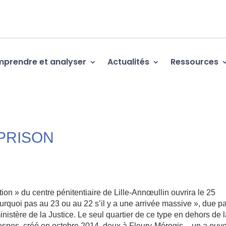
prendre et analyser
Actualités
Ressources
 PRISON
ion » du centre pénitentiaire de Lille-Annœullin ouvrira le 25
ourquoi pas au 23 ou au 22 s’il y a une arrivée massive », due p
nistère de la Justice. Le seul quartier de ce type en dehors de 
resnes, créé en octobre 2014, deux à Fleury-Mérogis – un a ouve