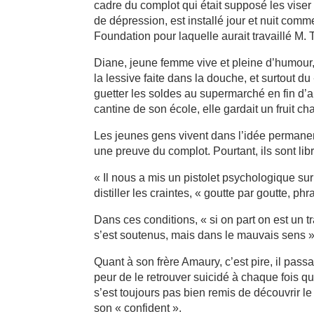
cadre du complot qui était supposé les vise
de dépression, est installé jour et nuit com
Foundation pour laquelle aurait travaillé M. Ti
Diane, jeune femme vive et pleine d’humour, 
la lessive faite dans la douche, et surtout du 
guetter les soldes au supermarché en fin d’
cantine de son école, elle gardait un fruit c
Les jeunes gens vivent dans l’idée permane
une preuve du complot. Pourtant, ils sont libre
« Il nous a mis un pistolet psychologique sur
distiller les craintes, « goutte par goutte, p
Dans ces conditions, « si on part on est un t
s’est soutenus, mais dans le mauvais sens », 
Quant à son frère Amaury, c’est pire, il pass
peur de le retrouver suicidé à chaque fois q
s’est toujours pas bien remis de découvrir le
son « confident ».