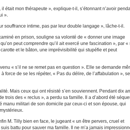
l était mon thérapeute », explique-t-il, s’étonnant n’avoir pend
i ».
eur souffrance intime, pas par leur double langage », lâche-t-il.
xaminé en prison, souligne sa volonté de « donner une image
qu’on peut comprendre qu’il ait exercé une fascination », par «
carotte et le bâton, une imprévisibilité qui stupéfie et peut
prévenu « s’il ne se remet pas en question ». Elle se demande m
, à force de se les répéter, « Pas du délire, de l’affabulation », s
alité. Mais ceux qui ont résisté s’en souviennent. Pendant dix an
 trois des « reclus », a perdu sa famille. Il a d’abord été séque
é manu militari de son domicile par ceux-ci et son épouse, qui
 mystérieux.
in M. Tilly bien en face, le jugeant « un être pervers, cruel et
 suis battu pour sauver ma famille. Il ne m’a jamais impressionn