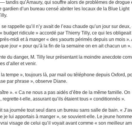
r — tandis qu’Amaury, qui souffre alors de problèmes de drogue 
me gardien d’un bureau censé abriter les locaux de la Blue Light
lly.
se rappelle qu’il n’y avait de l’eau chaude qu’un jour sur deux,
« budget ridicule » accordé par Thierry Tilly, ce qui les obligeait
après-midi et à manger « des yaourts périmés depuis un mois ». 
haque jour « pour qu’à la fin de la semaine on en ait chacun un ».
nte du danger, M. Tilly leur présentant la moindre anecdote co
s d’aller et venir.
 la tempe », toujours là, par mail ou téléphone depuis Oxford, p
hrase par phrase », observe Diane.
raître ». « Ca ne nous a pas aidés d’être de la même famille. On
regrette-t-elle, assurant qu’ils étaient tous « conditionnés ».
ait sa journée tout seul dans un bureau sans salle de bain. « J’a
ue je lui apportais à manger », se souvient-elle. Le jeune homm
 vrai visage de celui qu’il voyait avant comme « son meilleur am