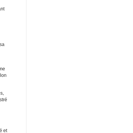
ant
 sa
ême
elon
s,
stré
é et