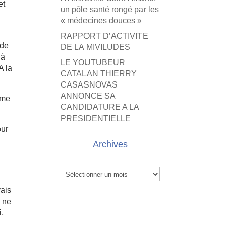
et
un pôle santé rongé par les
« médecines douces »
RAPPORT D’ACTIVITE
 de
DE LA MIVILUDES
 à
LE YOUTUBEUR
A la
CATALAN THIERRY
CASASNOVAS
ANNONCE SA
mme
CANDIDATURE A LA
PRESIDENTIELLE
our
Archives
Archives
vais
e ne
i,