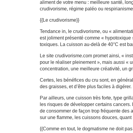
aliment de votre menu : meilleure santé, lon
crudivorisme, régime paléo ou respirianisme 
{{Le crudivorisme}}
Tendance in, le crudivorisme, ou « alimentati
est joliment présenté comme « hypotoxique »
toxiques. La cuisson au-delà de 40°C est ba
Le site crudivorisme.com promet ainsi, « ins
pour le réaliser pleinement », mais aussi « 
concentration, une meilleure créativité, un g
Certes, les bénéfices du cru sont, en général
des graisses, et d’être plus faciles à digérer
Par ailleurs, une cuisson très forte, type gri
les risques de développer certains cancers.
de consommer de façon trop fréquente des a
sur une flamme, les cuissons douces, quant 
{{Comme en tout, le dogmatisme ne doit pas