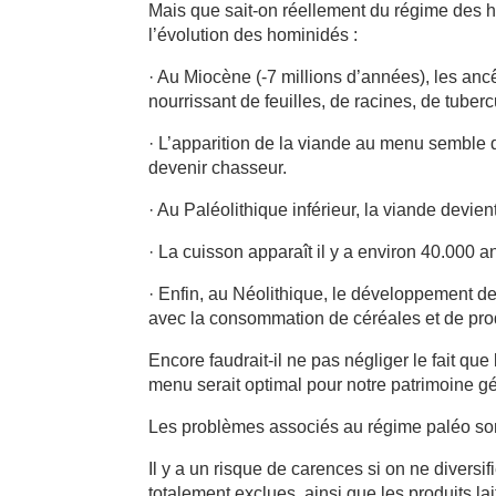
Mais que sait-on réellement du régime des 
l’évolution des hominidés :
· Au Miocène (-7 millions d’années), les anc
nourrissant de feuilles, de racines, de tuberc
· L’apparition de la viande au menu semble 
devenir chasseur.
· Au Paléolithique inférieur, la viande devien
· La cuisson apparaît il y a environ 40.000 a
· Enfin, au Néolithique, le développement de 
avec la consommation de céréales et de produ
Encore faudrait-il ne pas négliger le fait 
menu serait optimal pour notre patrimoine g
Les problèmes associés au régime paléo son
Il y a un risque de carences si on ne divers
totalement exclues, ainsi que les produits lai