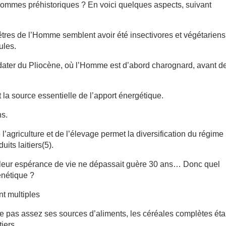
hommes préhistoriques ? En voici quelques aspects, suivant
êtres de l’Homme semblent avoir été insectivores et végétariens
ules.
dater du Pliocène, où l’Homme est d’abord charognard, avant d
t la source essentielle de l’apport énergétique.
ns.
l’agriculture et de l’élevage permet la diversification du régime
its laitiers(5).
que leur espérance de vie ne dépassait guère 30 ans… Donc quel
énétique ?
t multiples
ifie pas assez ses sources d’aliments, les céréales complètes éta
tiers.