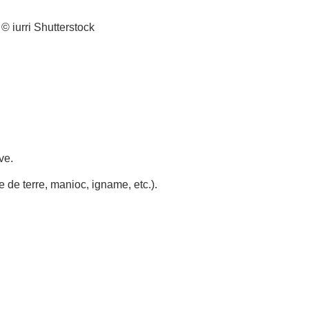
© iurri Shutterstock
ve.
de terre, manioc, igname, etc.).