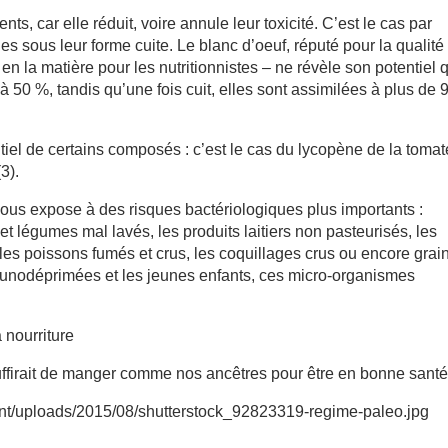
ts, car elle réduit, voire annule leur toxicité. C’est le cas par
 sous leur forme cuite. Le blanc d’oeuf, réputé pour la qualité
e en la matière pour les nutritionnistes – ne révèle son potentiel 
’à 50 %, tandis qu’une fois cuit, elles sont assimilées à plus de
tiel de certains composés : c’est le cas du lycopène de la tomat
3).
ous expose à des risques bactériologiques plus importants :
ts et légumes mal lavés, les produits laitiers non pasteurisés, les
, les poissons fumés et crus, les coquillages crus ou encore grai
unodéprimées et les jeunes enfants, ces micro-organismes
 nourriture
 suffirait de manger comme nos ancêtres pour être en bonne santé
ent/uploads/2015/08/shutterstock_92823319-regime-paleo.jpg