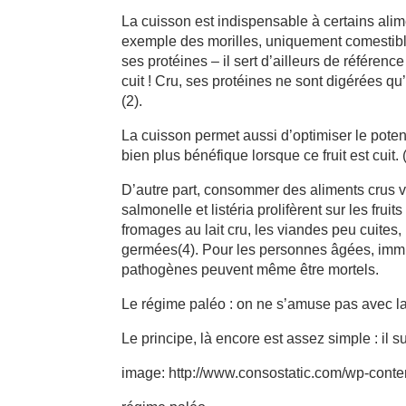
La cuisson est indispensable à certains alimen
exemple des morilles, uniquement comestibles
ses protéines – il sert d’ailleurs de référenc
cuit ! Cru, ses protéines ne sont digérées qu
(2).
La cuisson permet aussi d’optimiser le poten
bien plus bénéfique lorsque ce fruit est cuit. (
D’autre part, consommer des aliments crus v
salmonelle et listéria prolifèrent sur les frui
fromages au lait cru, les viandes peu cuites
germées(4). Pour les personnes âgées, imm
pathogènes peuvent même être mortels.
Le régime paléo : on ne s’amuse pas avec la
Le principe, là encore est assez simple : il
image: http://www.consostatic.com/wp-cont