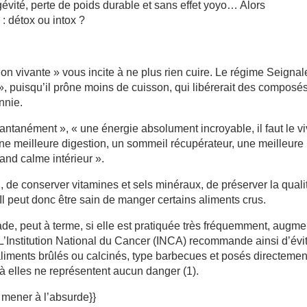
gévité, perte de poids durable et sans effet yoyo… Alors
: détox ou intox ?
on vivante » vous incite à ne plus rien cuire. Le régime Seignal
, puisqu’il prône moins de cuisson, qui libérerait des composé
nnie.
tantanément », « une énergie absolument incroyable, il faut le vi
une meilleure digestion, un sommeil récupérateur, une meilleure
rand calme intérieur ».
, de conserver vitamines et sels minéraux, de préserver la quali
. Il peut donc être sain de manger certains aliments crus.
llade, peut à terme, si elle est pratiquée très fréquemment, augme
 L’Institution National du Cancer (INCA) recommande ainsi d’évi
liments brûlés ou calcinés, type barbecues et posés directemen
à elles ne représentent aucun danger (1).
 mener à l’absurde}}