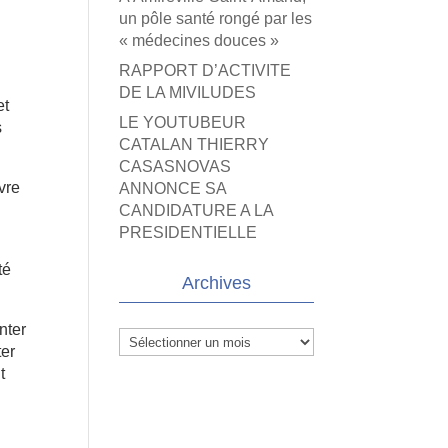
un pôle santé rongé par les
« médecines douces »
RAPPORT D’ACTIVITE
DE LA MIVILUDES
et
LE YOUTUBEUR
s
CATALAN THIERRY
CASASNOVAS
vre
ANNONCE SA
CANDIDATURE A LA
PRESIDENTIELLE
té
Archives
nter
Archives
ter
t