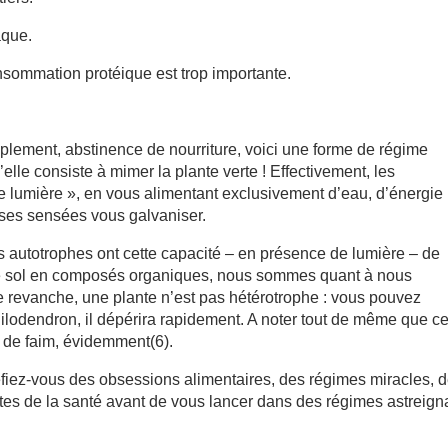
aque.
onsommation protéique est trop importante.
mplement, abstinence de nourriture, voici une forme de régime
’elle consiste à mimer la plante verte ! Effectivement, les
 de lumière », en vous alimentant exclusivement d’eau, d’énergie
rases sensées vous galvaniser.
s autotrophes ont cette capacité – en présence de lumière – de
 le sol en composés organiques, nous sommes quant à nous
e revanche, une plante n’est pas hétérotrophe : vous pouvez
hilodendron, il dépérira rapidement. A noter tout de même que c
– de faim, évidemment(6).
Méfiez-vous des obsessions alimentaires, des régimes miracles, 
listes de la santé avant de vous lancer dans des régimes astreign