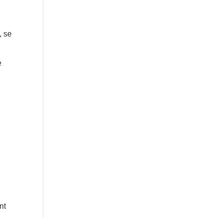
, se
e
nt