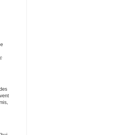
pe
ic
 des
uvent
mis,
’hui