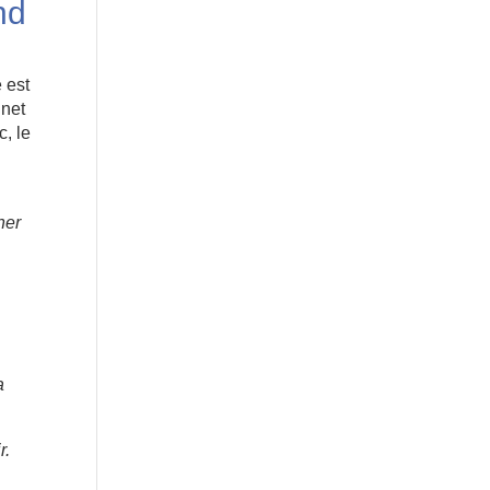
nd
 est
inet
c, le
her
a
r.