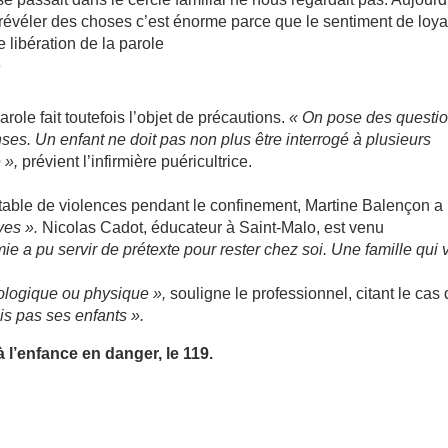
à révéler des choses c’est énorme parce que le sentiment de loy
te libération de la parole
e
parole fait toutefois l’objet de précautions.
« On pose des questi
ses. Un enfant ne doit pas non plus être interrogé à plusieurs
e »,
prévient l’infirmière puéricultrice.
otable de violences pendant le confinement, Martine Balençon a 
ves ».
Nicolas Cadot, éducateur à Saint-Malo, est venu
 a pu servir de prétexte pour rester chez soi. Une famille qui v
hologique ou physique »,
souligne le professionnel, citant le cas 
ais pas ses enfants ».
à l’enfance en danger, le 119.