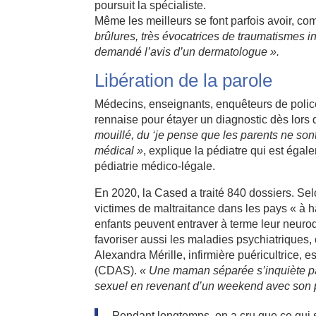
poursuit la spécialiste.
Même les meilleurs se font parfois avoir, c
brûlures, très évocatrices de traumatismes i
demandé l’avis d’un dermatologue ».
Libération de la parole
Médecins, enseignants, enquêteurs de police
rennaise pour étayer un diagnostic dès lors 
mouillé, du ‘je pense que les parents ne son
médical »
, explique la pédiatre qui est éga
pédiatrie médico-légale.
En 2020, la Cased a traité 840 dossiers. S
victimes de maltraitance dans les pays « à 
enfants peuvent entraver à terme leur neuro
favoriser aussi les maladies psychiatriques
Alexandra Mérille, infirmière puéricultrice, 
(CDAS).
« Une maman séparée s’inquiète pa
sexuel en revenant d’un weekend avec son 
Pendant longtemps, on a cru que ce qui s