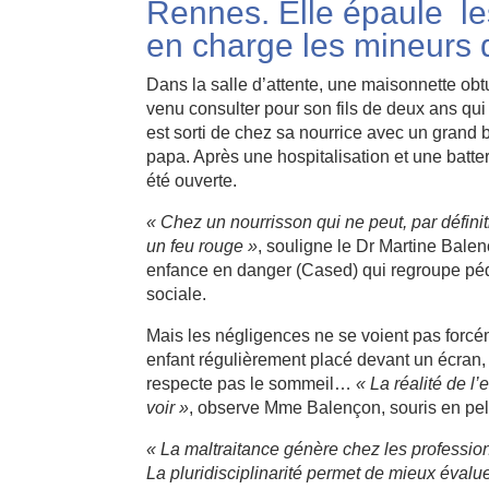
Rennes. Elle épaule les
en charge les mineurs 
Dans la salle d’attente, une maisonnette ob
venu consulter pour son fils de deux ans qui 
est sorti de chez sa nourrice avec un grand b
papa. Après une hospitalisation et une batt
été ouverte.
« Chez un nourrisson qui ne peut, par défini
un feu rouge »
, souligne le Dr Martine Bale
enfance en danger (Cased) qui regroupe pédi
sociale.
Mais les négligences ne se voient pas forcém
enfant régulièrement placé devant un écran, 
respecte pas le sommeil…
« La réalité de l’
voir »
, observe Mme Balençon, souris en pel
« La maltraitance génère chez les profession
La pluridisciplinarité permet de mieux évalue