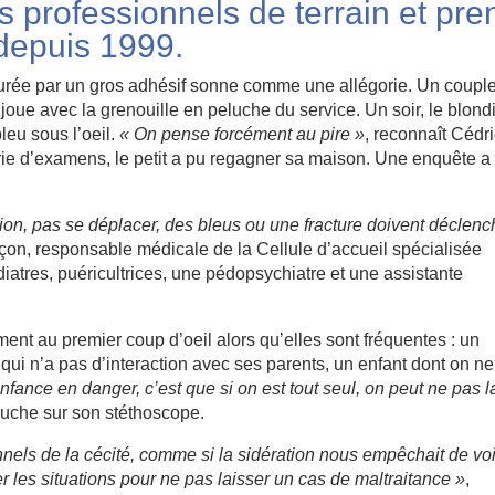
 professionnels de terrain et pre
depuis 1999.
turée par un gros adhésif sonne comme une allégorie. Un couple
joue avec la grenouille en peluche du service. Un soir, le blond
leu sous l’oeil.
« On pense forcément au pire »
, reconnaît Cédri
erie d’examens, le petit a pu regagner sa maison. Une enquête a
tion, pas se déplacer, des bleus ou une fracture doivent déclenc
nçon, responsable médicale de la Cellule d’accueil spécialisée
atres, puéricultrices, une pédopsychiatre et une assistante
ent au premier coup d’oeil alors qu’elles sont fréquentes : un
qui n’a pas d’interaction avec ses parents, un enfant dont on ne
enfance en danger, c’est que si on est tout seul, on peut ne pas l
uche sur son stéthoscope.
nels de la cécité, comme si la sidération nous empêchait de voi
r les situations pour ne pas laisser un cas de maltraitance »
,