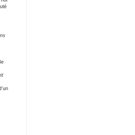
auté
ons
le
it
d’un