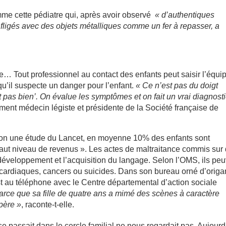
omme cette pédiatre qui, après avoir observé
« d’authentiques
nfligés avec des objets métalliques comme un fer à repasser, a
… Tout professionnel au contact des enfants peut saisir l’équi
qu’il suspecte un danger pour l’enfant.
« Ce n’est pas du doigt
t pas bien’. On évalue les symptômes et on fait un vrai diagnost
lement médecin légiste et présidente de la Société française de
elon une étude du Lancet, en moyenne 10% des enfants sont
haut niveau de revenus ». Les actes de maltraitance commis sur
développement et l’acquisition du langage. Selon l’OMS, ils pe
, cardiaques, cancers ou suicides. Dans son bureau orné d’origa
est au téléphone avec le Centre départemental d’action sociale
rce que sa fille de quatre ans a mimé des scènes à caractère
père »
, raconte-t-elle.
e passait dans le cercle familial ne nous regardait pas. Aujourd