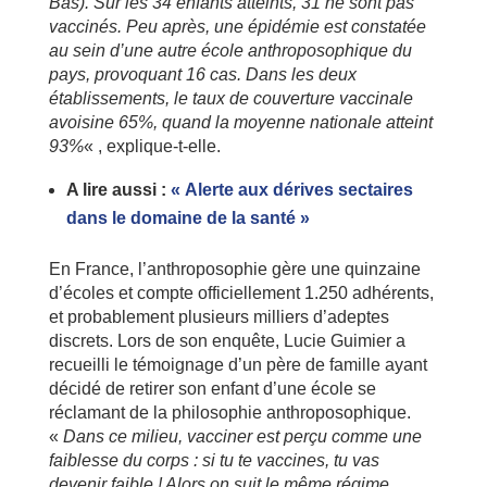
Bas). Sur les 34 enfants atteints, 31 ne sont pas
vaccinés. Peu après, une épidémie est constatée
au sein d’une autre école anthroposophique du
pays, provoquant 16 cas. Dans les deux
établissements, le taux de couverture vaccinale
avoisine 65%, quand la moyenne nationale atteint
93%
« , explique-t-elle.
A lire aussi :
« Alerte aux dérives sectaires
dans le domaine de la santé »
En France, l’anthroposophie gère une quinzaine
d’écoles et compte officiellement 1.250 adhérents,
et probablement plusieurs milliers d’adeptes
discrets. Lors de son enquête, Lucie Guimier a
recueilli le témoignage d’un père de famille ayant
décidé de retirer son enfant d’une école se
réclamant de la philosophie anthroposophique.
«
Dans ce milieu, vacciner est perçu comme une
faiblesse du corps : si tu te vaccines, tu vas
devenir faible ! Alors on suit le même régime