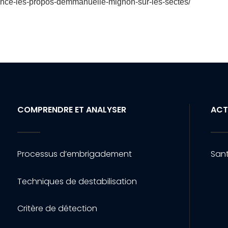
enonce-les-propos-demmanuelle-mignon-sur-les-sectes/
COMPRENDRE ET ANALYSER
ACT
Processus d’embrigadement
Sant
Techniques de destabilisation
Critère de détection