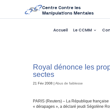
Centre Contre les
Manipulations Mentales
Accueil
Le CCMM
Com
Royal dénonce les pro
sectes
21 Fév 2008
|
Abus de faiblesse
PARIS (Reuters) – La République française e
« dérapages », a déclaré jeudi Ségolène Roya