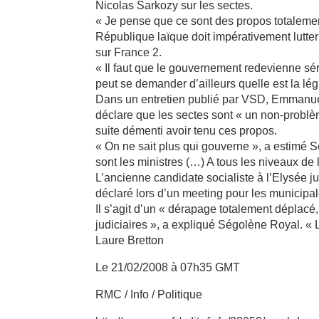
Nicolas Sarkozy sur les sectes.
« Je pense que ce sont des propos totaleme
République laïque doit impérativement lutter
sur France 2.
« Il faut que le gouvernement redevienne sér
peut se demander d’ailleurs quelle est la légi
Dans un entretien publié par VSD, Emmanuell
déclare que les sectes sont « un non-problè
suite démenti avoir tenu ces propos.
« On ne sait plus qui gouverne », a estimé S
sont les ministres (…) A tous les niveaux de l
L’ancienne candidate socialiste à l’Elysée
déclaré lors d’un meeting pour les municipale
Il s’agit d’un « dérapage totalement déplacé,
judiciaires », a expliqué Ségolène Royal. « 
Laure Bretton
Le 21/02/2008 à 07h35 GMT
RMC / Info / Politique