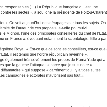
nt irresponsables (…) La République française qui est une
 contre les sectes », a souligné la présidente de Poitou-Charen
ieux. On voit aujourd’hui des dérapages sur tous les sujets. On
timité de l’auteur de ces propos », a-t-elle poursuivi.
e Mignon, l’une des principales conseillères du chef de l’Etat,
me en France », évoquant notamment la scientologie. Elle a par
égolène Royal. « Est-ce que ce sont les conseillers, est-ce que
’Etat, il est temps que l’ordre républicain revienne ».
 juge également très sévèrement les propos de Rama Yade qui a
s que la gauche l’attaquait « parce que je suis noire ».
 diffamatoire » qui suppose « carrément qu’il y ait des suites
Les campagnes électorales n’autorisent pas tout ».