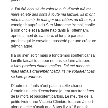
« J’ai été accusé de voler la nuit, d’avoir tué ma
mère et jeté des sorts à toute ma famille. Ils m’ont
même accusé de manger des bébés au dîner »
, a
témoigné auprès du
Sun
Mardoche Yembi, confié
à son oncle et sa tante habitants à Tottenham,
après la mort de sa mère, et torturé par ses
proches qui le croyaient possédé par une créature
démoniaque.
Il a pu s’en sortir mais a longtemps souffert car sa
famille faisait tout pour ne pas se faire attraper:
« Mes proches étaient malins. J’ai été menacé
mais jamais gravement battu. Ils ne voulaient pas
se faire prendre »
.
D’autres enfants n’ont pas eu cette chance.
Certains rituels d’exorcisme jouent aux frontières
de la mort, et basculent parfois. Le meurtre de la
petite Ivoirienne Victoria Climbié, torturée à mort
alors qu’elle n’avait que 8 ans il y a 18 ans, fait