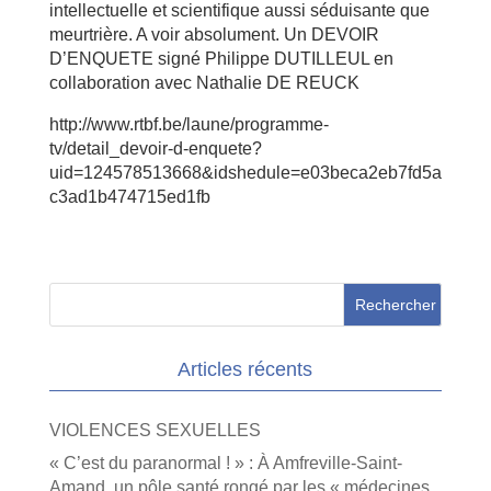
intellectuelle et scientifique aussi séduisante que
meurtrière. A voir absolument. Un DEVOIR
D’ENQUETE signé Philippe DUTILLEUL en
collaboration avec Nathalie DE REUCK
http://www.rtbf.be/laune/programme-
tv/detail_devoir-d-enquete?
uid=124578513668&idshedule=e03beca2eb7fd5a
c3ad1b474715ed1fb
Articles récents
VIOLENCES SEXUELLES
« C’est du paranormal ! » : À Amfreville-Saint-
Amand, un pôle santé rongé par les « médecines