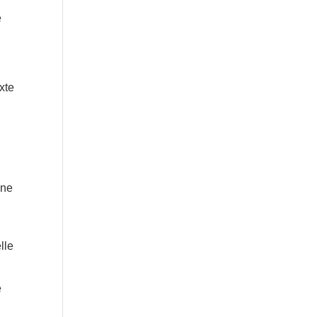
e
xte
é
une
lle
e