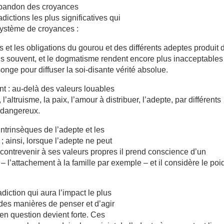
bandon des croyances
ictions les plus significatives qui
système de croyances :
ns et les obligations du gourou et des différents adeptes produit 
 plus souvent, et le dogmatisme rendent encore plus inacceptables
onge pour diffuser la soi-disante vérité absolue.
t : au-delà des valeurs louables
’altruisme, la paix, l’amour à distribuer, l’adepte, par différents
t dangereux.
 intrinsèques de l’adepte et les
 ; ainsi, lorsque l’adepte ne peut
contrevenir à ses valeurs propres il prend conscience d’un
– l’attachement à la famille par exemple – et il considère le poi
adiction qui aura l’impact le plus
on des manières de penser et d’agir
 en question devient forte. Ces