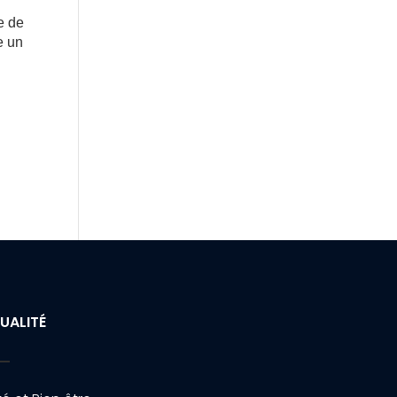
e de
e un
UALITÉ