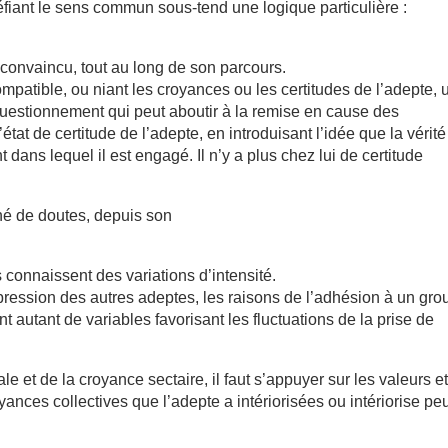
iant le sens commun sous-tend une logique particulière :
 convaincu, tout au long de son parcours.
patible, ou niant les croyances ou les certitudes de l’adepte, 
 questionnement qui peut aboutir à la remise en cause des
’état de certitude de l’adepte, en introduisant l’idée que la vérité
ans lequel il est engagé. Il n’y a plus chez lui de certitude
né de doutes, depuis son
connaissent des variations d’intensité.
pression des autres adeptes, les raisons de l’adhésion à un gro
t autant de variables favorisant les fluctuations de la prise de
e et de la croyance sectaire, il faut s’appuyer sur les valeurs e
yances collectives que l’adepte a intériorisées ou intériorise pe