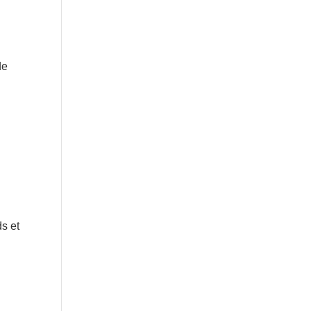
de
ds et