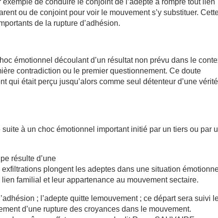
 exemple de conduire le conjoint de l’adepte à rompre tout lien
arent ou de conjoint pour voir le mouvement s’y substituer. Cett
mportants de la rupture d’adhésion.
choc émotionnel découlant d’un résultat non prévu dans le conte
mière contradiction ou le premier questionnement. Ce doute
 qui était perçu jusqu’alors comme seul détenteur d’une vérit
suite à un choc émotionnel important initié par un tiers ou par 
pe résulte d’une
s exfiltrations plongent les adeptes dans une situation émotionne
 le lien familial et leur appartenance au mouvement sectaire.
d’adhésion ; l’adepte quitte lemouvement ; ce départ sera suivi l
ivement d’une rupture des croyances dans le mouvement.