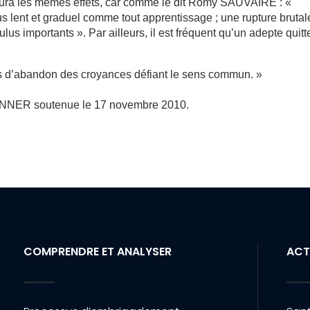
aura les mêmes effets, car comme le dit Romy SAUVAIRE : «
us lent et graduel comme tout apprentissage ; une rupture brutal
us importants ». Par ailleurs, il est fréquent qu’un adepte quitt
d’abandon des croyances défiant le sens commun. »
RONNER soutenue le 17 novembre 2010.
COMPRENDRE ET ANALYSER
ACT