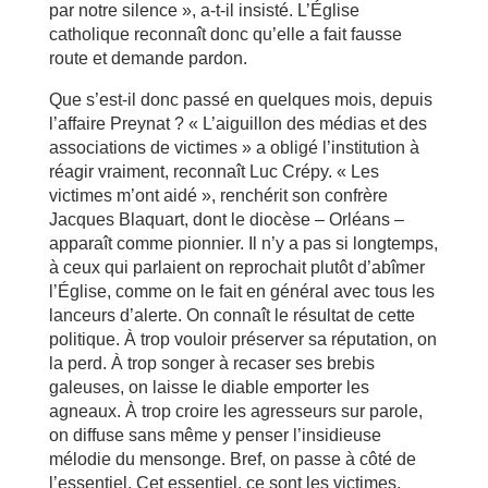
par notre silence », a-t-il insisté. L’Église
catholique reconnaît donc qu’elle a fait fausse
route et demande pardon.
Que s’est-il donc passé en quelques mois, depuis
l’affaire Preynat ? « L’aiguillon des médias et des
associations de victimes » a obligé l’institution à
réagir vraiment, reconnaît Luc Crépy. « Les
victimes m’ont aidé », renchérit son confrère
Jacques ­Blaquart, dont le diocèse – Orléans –
apparaît comme pionnier. Il n’y a pas si longtemps,
à ceux qui parlaient on reprochait plutôt d’abîmer
l’Église, comme on le fait en général avec tous les
lanceurs d’alerte. On connaît le résultat de cette
politique. À trop vouloir préserver sa réputation, on
la perd. À trop songer à recaser ses brebis
galeuses, on laisse le diable emporter les
agneaux. À trop croire les agresseurs sur parole,
on diffuse sans même y penser l’insidieuse
mélodie du mensonge. Bref, on passe à côté de
l’essentiel. Cet essentiel, ce sont les victimes.