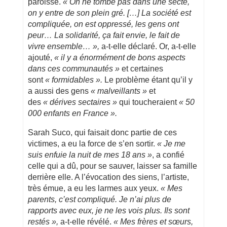
paroisse.
« On ne tombe pas dans une secte,
on y entre de son plein gré. […] La société est
compliquée, on est oppressé, les gens ont
peur… La solidarité, ça fait envie, le fait de
vivre ensemble… »,
a-t-elle déclaré. Or, a-t-elle
ajouté,
« il y a énormément de bons aspects
dans ces communautés »
et certaines
sont
« formidables ».
Le problème étant qu’il y
a aussi des gens
« malveillants »
et
des
« dérives sectaires »
qui toucheraient
« 50
000 enfants en France ».
Sarah Suco, qui faisait donc partie de ces
victimes, a eu la force de s’en sortir.
« Je me
suis enfuie la nuit de mes 18 ans »
, a confié
celle qui a dû, pour se sauver, laisser sa famille
derrière elle. A l’évocation des siens, l’artiste,
très émue, a eu les larmes aux yeux.
« Mes
parents, c’est compliqué. Je n’ai plus de
rapports avec eux, je ne les vois plus. Ils sont
restés »,
a-t-elle révélé.
« Mes frères et sœurs,