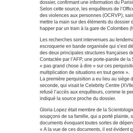
dossier, confirmant une information du Paris
Selon cette source, les enquêteurs de l’Offic
des violences aux personnes (OCRVP), saisi
mettre la main sur des éléments du dossier de
happer par un train à la gare de Colombes (
Les recherches sont intervenues au lendemai
escroquerie en bande organisée qui s’est déro
des deux principales structures françaises d
Contactée par l’AFP, une porte-parole de la 
« pas grand chose à dire » sur ces perquisiti
multiplication de situations en tout genre ».
La première perquisition a eu lieu au siège 
seconde, qui visait le Celebrity Centre (XVI
refusé l’accès aux enquêteurs, comme le per
indiqué la source proche du dossier.
Gloria Lopez était membre de la Scientologi
soupçons de sa famille, qui a porté plainte, 
documents évoquant toutes sortes de dépens
« A la vue de ces documents, il est évident q