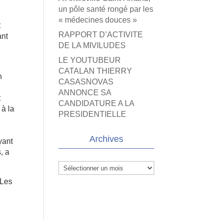
un pôle santé rongé par les
« médecines douces »
t
RAPPORT D’ACTIVITE
ant
DE LA MIVILUDES
LE YOUTUBEUR
CATALAN THIERRY
n
CASASNOVAS
ANNONCE SA
t
CANDIDATURE A LA
 à la
PRESIDENTIELLE
Archives
yant
, a
Archives
 Les