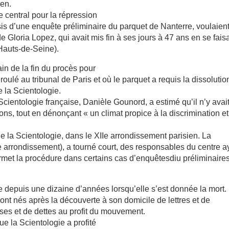
ien.
e central pour la répression
s d’une enquête préliminaire du parquet de Nanterre, voulaien
 Gloria Lopez, qui avait mis fin à ses jours à 47 ans en se fais
Hauts-de-Seine).
n de la fin du procès pour
ulé au tribunal de Paris et où le parquet a requis la dissolutio
e la Scientologie.
Scientologie française, Danièle Gounord, a estimé qu’il n’y avai
ons, tout en dénonçant « un climat propice à la discrimination et
de la Scientologie, dans le XIIe arrondissement parisien. La
Ie arrondissement), a tourné court, des responsables du centre a
met la procédure dans certains cas d’enquêtesdiu préliminaires
e depuis une dizaine d’années lorsqu’elle s’est donnée la mort.
sont nés après la découverte à son domicile de lettres et de
es et de dettes au profit du mouvement.
ue la Scientologie a profité