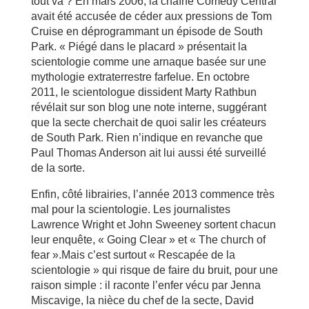
tout va ? En mars 2006, la chaîne Comedy Central
avait été accusée de céder aux pressions de Tom
Cruise en déprogrammant un épisode de South
Park. « Piégé dans le placard » présentait la
scientologie comme une arnaque basée sur une
mythologie extraterrestre farfelue. En octobre
2011, le scientologue dissident Marty Rathbun
révélait sur son blog une note interne, suggérant
que la secte cherchait de quoi salir les créateurs
de South Park. Rien n’indique en revanche que
Paul Thomas Anderson ait lui aussi été surveillé
de la sorte.
Enfin, côté librairies, l’année 2013 commence très
mal pour la scientologie. Les journalistes
Lawrence Wright et John Sweeney sortent chacun
leur enquête, « Going Clear » et « The church of
fear ».Mais c’est surtout « Rescapée de la
scientologie » qui risque de faire du bruit, pour une
raison simple : il raconte l’enfer vécu par Jenna
Miscavige, la nièce du chef de la secte, David