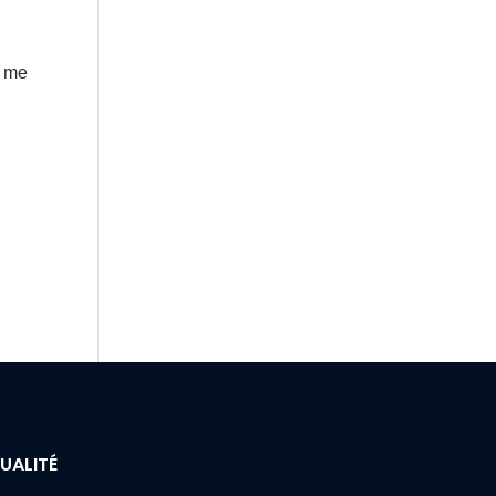
s me
UALITÉ