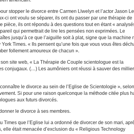
 pour stopper le divorce entre Carmen Llwelyn et l’actor Jason Le
ci ont voulu se séparer, ils ont du passer par une thérapie de
e pièce, ils ont répondu à des questions tout en étant « analysé
pareil qui permettrait de lire les pensées non exprimées. Le
tes jusqu’à ce que l’aiguille soit à plat, signe que la machine n
 York Times. « Ils pensent qu’une fois que vous vous êtes déc
mber follement amoureux de chacun ».
on son site web, « La Thérapie de Couple scientologue est la
s conjugaux. (…) Les aumôniers ont réussi à sauver des millie
onnaître le divorce au sein de l’Eglise de Scientologie », selon
ement. Si pour une raison quelconque la méthode citée plus h
ologues aux futurs divorcés.
ordonner le divorce à ses membres.
u Times que l’Eglise lui a ordonné de divorcer de son mari, apr
s, elle était menacée d’exclusion du « Religious Technology