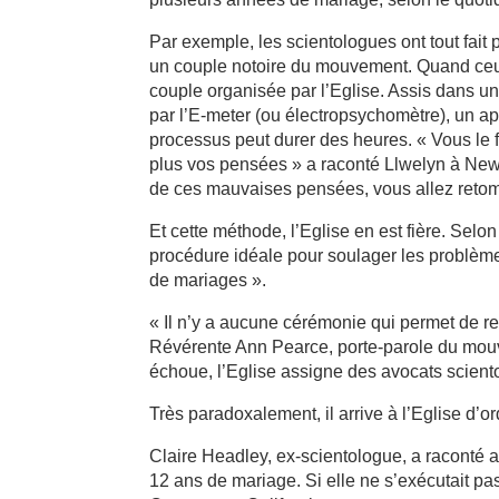
Par exemple, les scientologues ont tout fait
un couple notoire du mouvement. Quand ceux-
couple organisée par l’Eglise. Assis dans un
par l’E-meter (ou électropsychomètre), un ap
processus peut durer des heures. « Vous le faî
plus vos pensées » a raconté Llwelyn à New
de ces mauvaises pensées, vous allez reto
Et cette méthode, l’Eglise en est fière. Sel
procédure idéale pour soulager les problème
de mariages ».
« Il n’y a aucune cérémonie qui permet de rec
Révérente Ann Pearce, porte-parole du mouv
échoue, l’Eglise assigne des avocats scient
Très paradoxalement, il arrive à l’Eglise d’
Claire Headley, ex-scientologue, a raconté a
12 ans de mariage. Si elle ne s’exécutait pa