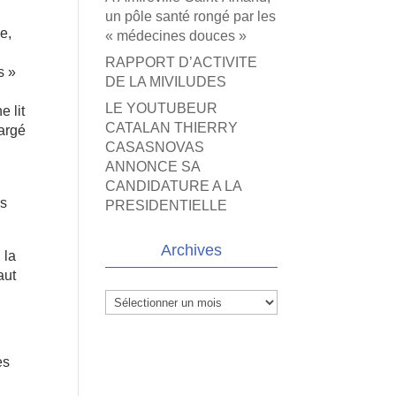
un pôle santé rongé par les
e,
« médecines douces »
RAPPORT D’ACTIVITE
s »
DE LA MIVILUDES
LE YOUTUBEUR
e lit
CATALAN THIERRY
hargé
CASASNOVAS
ANNONCE SA
CANDIDATURE A LA
rs
PRESIDENTIELLE
Archives
 la
aut
Archives
ès