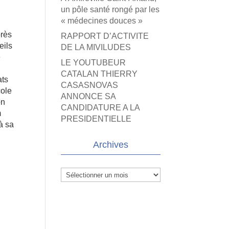
un pôle santé rongé par les
« médecines douces »
près
RAPPORT D’ACTIVITE
eils
DE LA MIVILUDES
e
LE YOUTUBEUR
CATALAN THIERRY
ats
CASASNOVAS
cole
ANNONCE SA
on
CANDIDATURE A LA
m
PRESIDENTIELLE
à sa
Archives
Archives