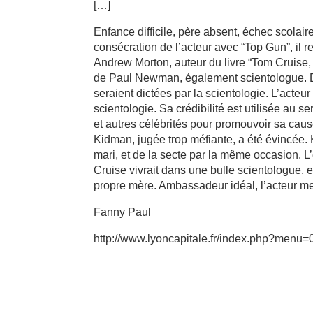
[…]
Enfance difficile, père absent, échec scolair
consécration de l’acteur avec “Top Gun”, il
Andrew Morton, auteur du livre “Tom Cruise, s
de Paul Newman, également scientologue. Dep
seraient dictées par la scientologie. L’acteur 
scientologie. Sa crédibilité est utilisée au s
et autres célébrités pour promouvoir sa cau
Kidman, jugée trop méfiante, a été évincée. 
mari, et de la secte par la même occasion. L
Cruise vivrait dans une bulle scientologue, 
propre mère. Ambassadeur idéal, l’acteur met
Fanny Paul
http://www.lyoncapitale.fr/index.php?menu=