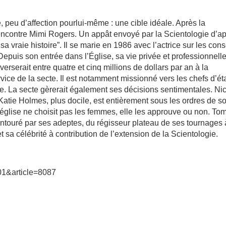
e, peu d’affection pourlui-même : une cible idéale. Après la
 rencontre Mimi Rogers. Un appât envoyé par la Scientologie d’a
a vraie histoire”. Il se marie en 1986 avec l’actrice sur les cons
uis son entrée dans l’Église, sa vie privée et professionnell
verserait entre quatre et cinq millions de dollars par an à la
ervice de la secte. Il est notamment missionné vers les chefs d’ét
se. La secte gèrerait également ses décisions sentimentales. Ni
Katie Holmes, plus docile, est entièrement sous les ordres de s
’église ne choisit pas les femmes, elle les approuve ou non. To
entouré par ses adeptes, du régisseur plateau de ses tournages 
 sa célébrité à contribution de l’extension de la Scientologie.
01&article=8087