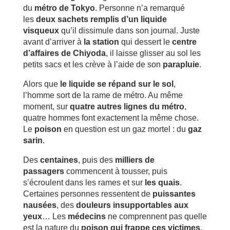
du
métro de Tokyo
. Personne n’a remarqué
les
deux sachets remplis d’un liquide
visqueux
qu’il dissimule dans son journal. Juste
avant d’arriver à
la station
qui dessert le
centre
d’affaires de Chiyoda
, il laisse glisser au sol les
petits sacs et les crève à l’aide de son
parapluie
.
Alors que
le liquide se répand sur le sol
,
l’homme sort de la rame de métro. Au même
moment, sur
quatre autres lignes du métro
,
quatre hommes font exactement la même chose.
Le
poison
en question est un gaz mortel : du
gaz
sarin
.
Des
centaines
, puis des
milliers de
passagers
commencent à tousser, puis
s’écroulent dans les rames et sur
les quais
.
Certaines personnes ressentent de
puissantes
nausées
, des
douleurs insupportables aux
yeux
… Les
médecins
ne comprennent pas quelle
est la nature du
poison qui frappe ces victimes
.