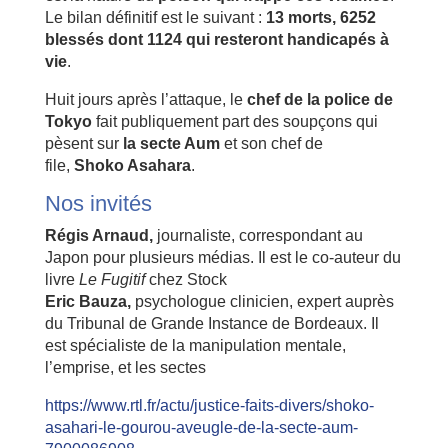
Le bilan définitif est le suivant :
13 morts, 6252
blessés dont 1124 qui resteront handicapés à
vie
.
Huit jours après l’attaque, le
chef de la police de
Tokyo
fait publiquement part des soupçons qui
pèsent sur
la secte Aum
et son chef de
file,
Shoko Asahara
.
Nos invités
Régis Arnaud,
journaliste, correspondant au
Japon pour plusieurs médias. Il est le co-auteur du
livre
Le Fugitif
chez Stock
Eric Bauza,
psychologue clinicien, expert auprès
du Tribunal de Grande Instance de Bordeaux. Il
est spécialiste de la manipulation mentale,
l’emprise, et les sectes
https://www.rtl.fr/actu/justice-faits-divers/shoko-
asahari-le-gourou-aveugle-de-la-secte-aum-