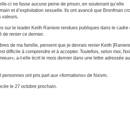
le-ci ne fasse aucune peine de prison, en soutenant qu’elle
umain et d’exploitation sexuelle. Ils ont avancé que Bronfman cro
s valeurs.
es sur le leader Keith Raniere rendues publiques dans le cadre
 de renier ce dernier.
res de ma famille, pensent que je devrais renier Keith [Raniere
ur est difficile à comprendre et à accepter. Toutefois, selon moi, N
ieux», a-t-elle écrit le mois dernier dans une lettre adressée a
 personnes ont pris part aux «formations» de Nxivm.
ncée le 27 octobre prochain.