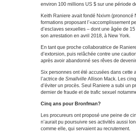
environ 100 millions US $ sur une période de
Keith Raniere avait fondé Nxivm (prononcé N
formations proposant l’«accomplissement pe
d’esclaves sexuelles – dont une âgée de 15
son arrestation en avril 2018, à New York.
En tant que proche collaboratrice de Raniere
d’extorsion, puis relâchée contre une caution
après avoir abandonné ses rêves de devenir
Six personnes ont été accusées dans cette a
l’actrice de
Smallville
Allison Mack. Les cinq
d’éviter un procès. Seul Raniere a subi un p
dernier de fraude et de trafic sexuel notamm
Cinq ans pour Bronfman?
Les procureurs ont proposé une peine de ci
n’aurait pu poursuivre ses activités aussi l
comme elle, qui servaient au recrutement.