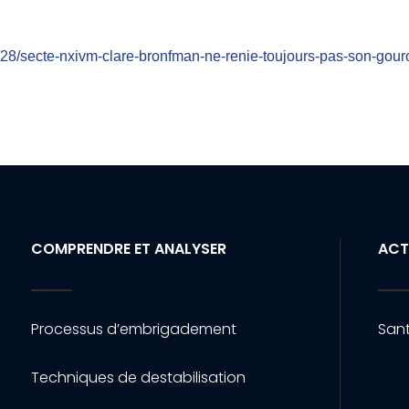
28/secte-nxivm-clare-bronfman-ne-renie-toujours-pas-son-gour
COMPRENDRE ET ANALYSER
ACT
Processus d’embrigadement
Sant
Techniques de destabilisation