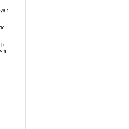
yait
 de
] et
xivm
u