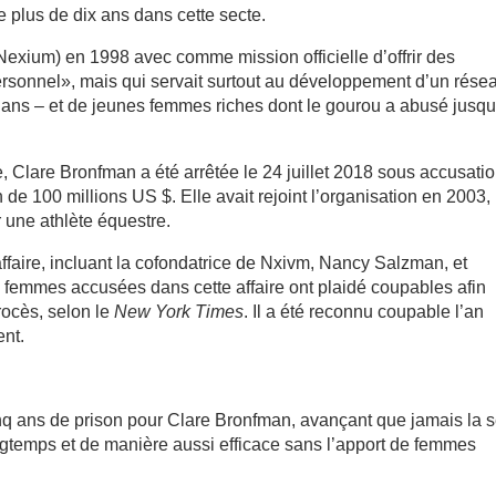
 plus de dix ans dans cette secte.
exium) en 1998 avec comme mission officielle d’offrir des
rsonnel», mais qui servait surtout au développement d’un rése
 ans – et de jeunes femmes riches dont le gourou a abusé jusqu
, Clare Bronfman a été arrêtée le 24 juillet 2018 sous accusati
 de 100 millions US $. Elle avait rejoint l’organisation en 2003,
 une athlète équestre.
ffaire, incluant la cofondatrice de Nxivm, Nancy Salzman, et
 femmes accusées dans cette affaire ont plaidé coupables afin
rocès, selon le
New York Times
. Il a été reconnu coupable l’an
ent.
nq ans de prison pour Clare Bronfman, avançant que jamais la 
ongtemps et de manière aussi efficace sans l’apport de femmes