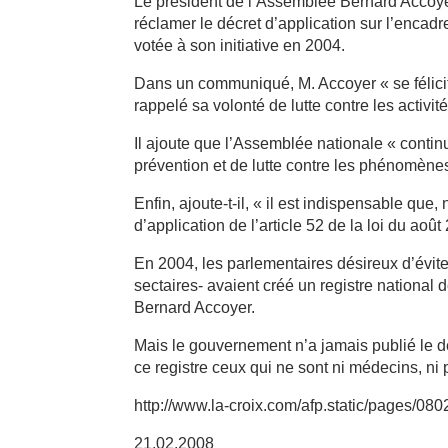
Le président de l’Assemblée Bernard Accoyer
réclamer le décret d’application sur l’encadr
votée à son initiative en 2004.
Dans un communiqué, M. Accoyer « se félicit
rappelé sa volonté de lutte contre les activité
Il ajoute que l’Assemblée nationale « contin
prévention et de lutte contre les phénomènes
Enfin, ajoute-t-il, « il est indispensable que
d’application de l’article 52 de la loi du ao
En 2004, les parlementaires désireux d’éviter
sectaires- avaient créé un registre nationa
Bernard Accoyer.
Mais le gouvernement n’a jamais publié le dé
ce registre ceux qui ne sont ni médecins, ni
http://www.la-croix.com/afp.static/pages/0
21.02.2008