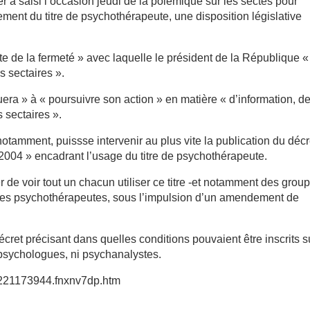
 a saisi l’occasion jeudi de la polémique sur les sectes pour
ement du titre de psychothérapeute, une disposition législative
e de la fermeté » avec laquelle le président de la République «
s sectaires ».
uera » à « poursuivre son action » en matière « d’information, d
 sectaires ».
, notamment, puissse intervenir au plus vite la publication du décr
ût 2004 » encadrant l’usage du titre de psychothérapeute.
 de voir tout un chacun utiliser ce titre -et notamment des grou
l des psychothérapeutes, sous l’impulsion d’un amendement de
cret précisant dans quelles conditions pouvaient être inscrits s
 psychologues, ni psychanalystes.
80221173944.fnxnv7dp.htm