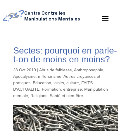
Centre Contre les
Manipulations Mentales
Sectes: pourquoi en parle-
t-on de moins en moins?
28 Oct 2019
|
Abus de faiblesse
,
Anthroposophie
,
Apocalysme, millenarisme
,
Autres croyances et
pratiques
,
Education, loisirs, culture
,
FAITS
D'ACTUALITE
,
Formation, entreprise
,
Manipulation
mentale
,
Religions
,
Santé et bien-être