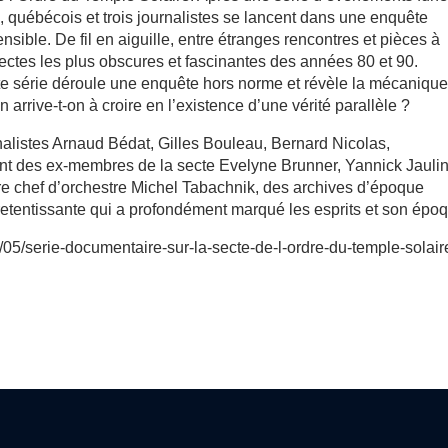
s, québécois et trois journalistes se lancent dans une enquête
sible. De fil en aiguille, entre étranges rencontres et pièces à
 sectes les plus obscures et fascinantes des années 80 et 90.
te série déroule une enquête hors norme et révèle la mécaniqu
rrive-t-on à croire en l’existence d’une vérité parallèle ?
urnalistes Arnaud Bédat, Gilles Bouleau, Bernard Nicolas,
ent des ex-membres de la secte Evelyne Brunner, Yannick Jaulin
bre chef d’orchestre Michel Tabachnik, des archives d’époque
 retentissante qui a profondément marqué les esprits et son épo
05/serie-documentaire-sur-la-secte-de-l-ordre-du-temple-solaire