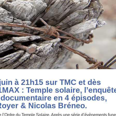
 juin à 21h15 sur TMC et dès
MAX : Temple solaire, l’enquêt
 documentaire en 4 épisodes,
Royer & Nicolas Bréneo.
 de l’Ordre du Temple Solaire. Après une série d’évènements fun