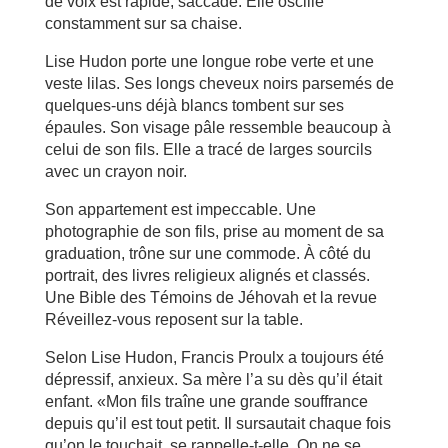
de voix est rapide, saccadé. Elle oscille
constamment sur sa chaise.
Lise Hudon porte une longue robe verte et une
veste lilas. Ses longs cheveux noirs parsemés de
quelques-uns déjà blancs tombent sur ses
épaules. Son visage pâle ressemble beaucoup à
celui de son fils. Elle a tracé de larges sourcils
avec un crayon noir.
Son appartement est impeccable. Une
photographie de son fils, prise au moment de sa
graduation, trône sur une commode. À côté du
portrait, des livres religieux alignés et classés.
Une Bible des Témoins de Jéhovah et la revue
Réveillez-vous reposent sur la table.
Selon Lise Hudon, Francis Proulx a toujours été
dépressif, anxieux. Sa mère l’a su dès qu’il était
enfant. «Mon fils traîne une grande souffrance
depuis qu’il est tout petit. Il sursautait chaque fois
qu’on le touchait, se rappelle-t-elle. On ne se