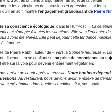
ment, d’autres ont tenu à argumenter au sujet de la cellule
ger les agriculteurs des intrusions et agressions sur leurs
i qu’il en soit, montre
l’engagement grandissant de
Pierre Ni
t de sa conscience écologique
, dans le HuffPost :
« La célébrit
nce et s’adapte à toutes les situations. Elle va à l’encontre de
ous avons été élevés. Elle peut déjouer cette tendance nuisible
l à l’époque.
lle de Pierre Rabhi, auteur de
« Vers la Sobriété heureuse »
. Lo
son discours, en se confiant sur
sa prise de conscience au suj
it être sur la voie pour devenir entièrement végétarien.
ons arrêter de courir après la réussite.
Notre bonheur dépend
uestions.
Au restaurant, nous devons avoir le réflexe de dema
’elle a été abattue, dans quelles conditions ? »
, soulignait-il.