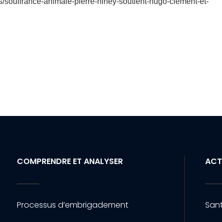
/souffrance-animale-pierre-niney-soutient-hugo-clement-et-
COMPRENDRE ET ANALYSER
ACT
Processus d’embrigadement
Sant