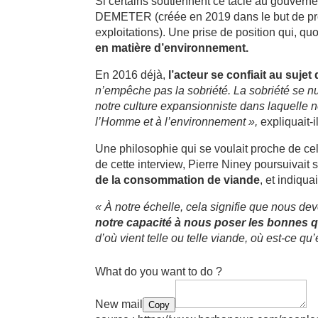
Si certains soutiennent ce tacle au gouverne
DEMETER (créée en 2019 dans le but de proté
exploitations). Une prise de position qui, quo
en matière d’environnement.
En 2016 déjà,
l’acteur se confiait au suje
n’empêche pas la sobriété. La sobriété se nua
notre culture expansionniste dans laquelle n
l’Homme et à l’environnement »,
expliquait-i
Une philosophie qui se voulait proche de ce
de cette interview, Pierre Niney poursuivait 
de la consommation de viande
, et indiqua
« À notre échelle, cela signifie que nous dev
notre capacité à nous poser les bonnes q
d’où vient telle ou telle viande, où est-ce qu
What do you want to do ?
New mail
Copy