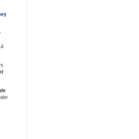
ney
é
 à
rs
et
 de
nder