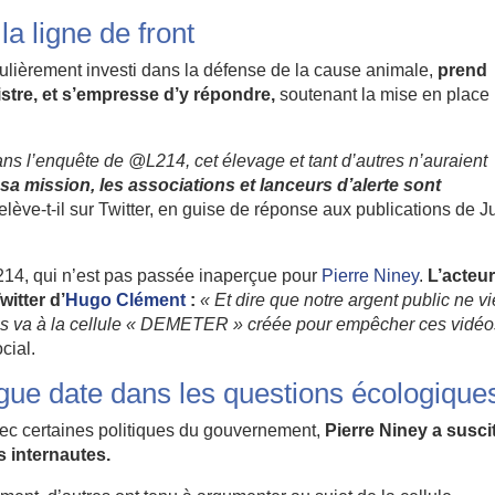
a ligne de front
iculièrement investi dans la défense de la cause animale,
prend
stre, et s’empresse d’y répondre,
soutenant la mise en place
sans l’enquête de @L214, cet élevage et tant d’autres n’auraient
sa mission, les associations et lanceurs d’alerte sont
relève-t-il sur Twitter, en guise de réponse aux publications de J
f L214, qui n’est pas passée inaperçue pour
Pierre Niney
.
L’acteu
itter d’
Hugo Clément
:
« Et dire que notre argent public ne vi
is va à la cellule « DEMETER » créée pour empêcher ces vidéo
cial.
gue date dans les questions écologique
c certaines politiques du gouvernement,
Pierre Niney a susci
 internautes.