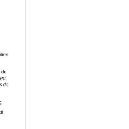
ulien
r de
ent
s de
s
té