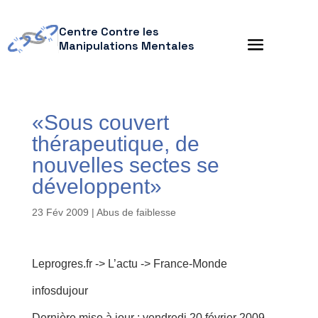
Centre Contre les
Manipulations Mentales
«Sous couvert
thérapeutique, de
nouvelles sectes se
développent»
23 Fév 2009
|
Abus de faiblesse
Leprogres.fr -> L’actu -> France-Monde
infosdujour
Dernière mise à jour : vendredi 20 février 2009