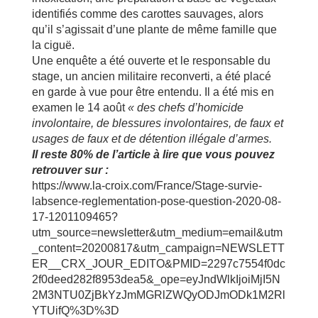
identifiés comme des carottes sauvages, alors
qu’il s’agissait d’une plante de même famille que
la ciguë.
Une enquête a été ouverte et le responsable du
stage, un ancien militaire reconverti, a été placé
en garde à vue pour être entendu. Il a été mis en
examen le 14 août
« des chefs d’homicide
involontaire, de blessures involontaires, de faux et
usages de faux et de détention illégale d’armes.
Il reste 80% de l’article à lire que vous pouvez
retrouver sur :
https://www.la-croix.com/France/Stage-survie-
labsence-reglementation-pose-question-2020-08-
17-1201109465?
utm_source=newsletter&utm_medium=email&utm
_content=20200817&utm_campaign=NEWSLETT
ER__CRX_JOUR_EDITO&PMID=2297c7554f0dc
2f0deed282f8953dea5&_ope=eyJndWlkIjoiMjI5N
2M3NTU0ZjBkYzJmMGRlZWQyODJmODk1M2Rl
YTUifQ%3D%3D