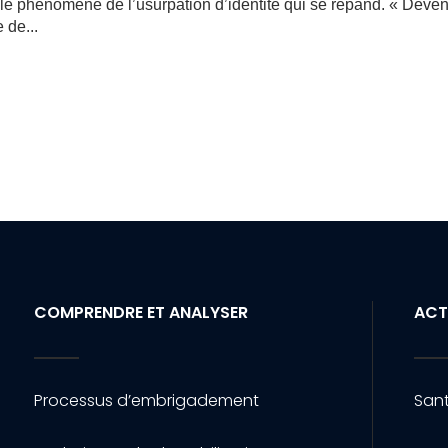
e phénomène de l’usurpation d’identité qui se répand. « Deve
 de...
COMPRENDRE ET ANALYSER
ACT
Processus d’embrigadement
Sant