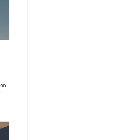
ion
e