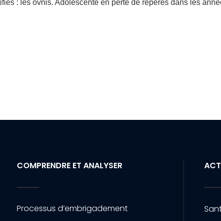
tifiés : les ovnis. Adolescente en perte de repères dans les ann
COMPRENDRE ET ANALYSER
ACT
Processus d’embrigadement
Sant