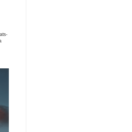
ats-
a