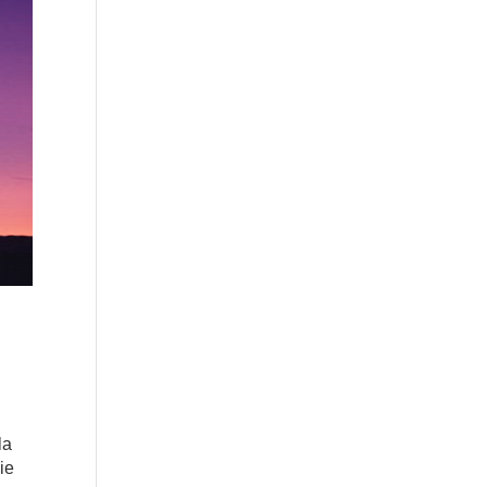
la
ie