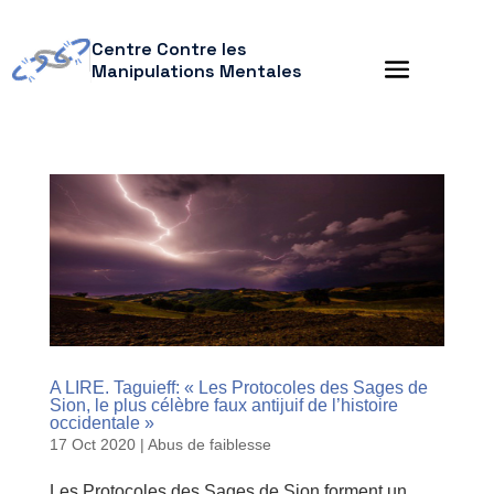
Centre Contre les
Manipulations Mentales
A LIRE. Taguieff: « Les Protocoles des Sages de
Sion, le plus célèbre faux antijuif de l’histoire
occidentale »
17 Oct 2020
|
Abus de faiblesse
Les Protocoles des Sages de Sion forment un