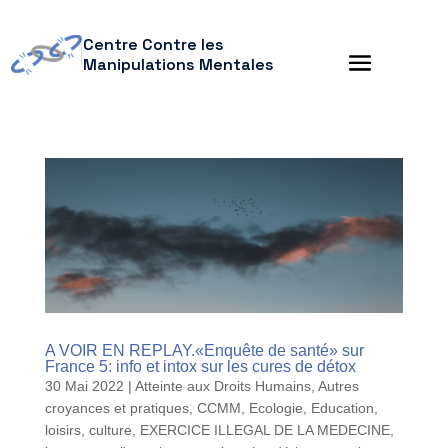
Centre Contre les
Manipulations Mentales
A VOIR EN REPLAY.«Enquête de santé» sur
France 5: info et intox sur les cures de détox
30 Mai 2022
|
Atteinte aux Droits Humains
,
Autres
croyances et pratiques
,
CCMM
,
Ecologie
,
Education,
loisirs, culture
,
EXERCICE ILLEGAL DE LA MEDECINE
,