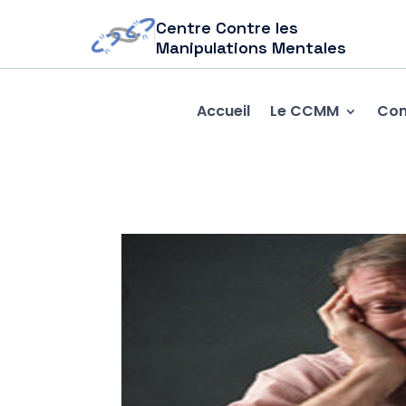
Centre Contre les
Manipulations Mentales
Accueil
Le CCMM
Com