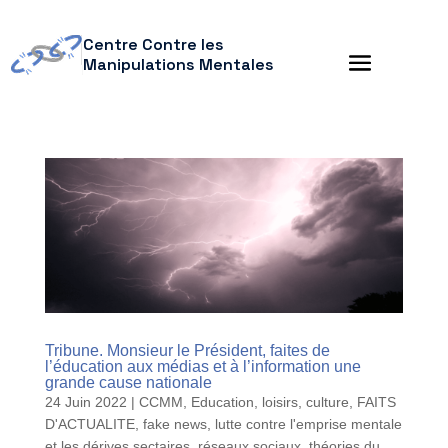
Centre Contre les
Manipulations Mentales
Tribune. Monsieur le Président, faites de
l’éducation aux médias et à l’information une
grande cause nationale
24 Juin 2022
|
CCMM
,
Education, loisirs, culture
,
FAITS
D'ACTUALITE
,
fake news
,
lutte contre l'emprise mentale
et les dérives sectaires
,
réseaux sociaux
,
théories du