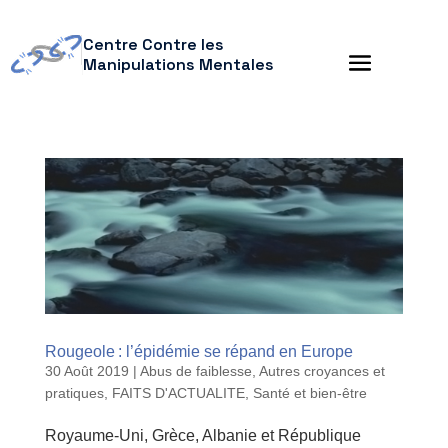
Centre Contre les
Manipulations Mentales
Rougeole : l’épidémie se répand en Europe
30 Août 2019
|
Abus de faiblesse
,
Autres croyances et
pratiques
,
FAITS D'ACTUALITE
,
Santé et bien-être
Royaume-Uni, Grèce, Albanie et République