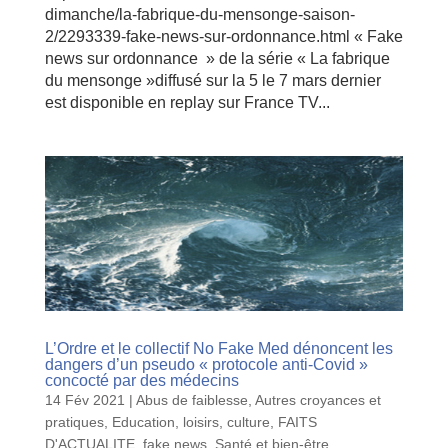
dimanche/la-fabrique-du-mensonge-saison-
2/2293339-fake-news-sur-ordonnance.html « Fake
news sur ordonnance » de la série « La fabrique
du mensonge »diffusé sur la 5 le 7 mars dernier
est disponible en replay sur France TV...
L’Ordre et le collectif No Fake Med dénoncent les
dangers d’un pseudo « protocole anti-Covid »
concocté par des médecins
14 Fév 2021
|
Abus de faiblesse
,
Autres croyances et
pratiques
,
Education, loisirs, culture
,
FAITS
D'ACTUALITE
,
fake news
,
Santé et bien-être