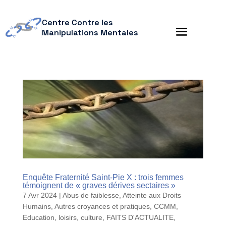
Centre Contre les
Manipulations Mentales
Enquête Fraternité Saint-Pie X : trois femmes
témoignent de « graves dérives sectaires »
7 Avr 2024
|
Abus de faiblesse
,
Atteinte aux Droits
Humains
,
Autres croyances et pratiques
,
CCMM
,
Education, loisirs, culture
,
FAITS D'ACTUALITE
,