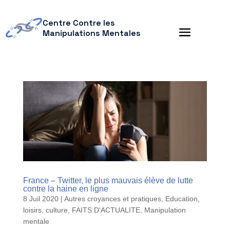
Centre Contre les
Manipulations Mentales
France – Twitter, le plus mauvais élève de lutte
contre la haine en ligne
8 Juil 2020
|
Autres croyances et pratiques
,
Education,
loisirs, culture
,
FAITS D'ACTUALITE
,
Manipulation
mentale