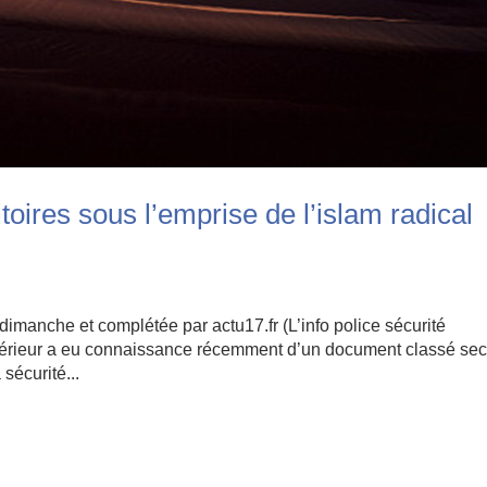
toires sous l’emprise de l’islam radical
dimanche et complétée par actu17.fr (L’info police sécurité
’Intérieur a eu connaissance récemment d’un document classé sec
sécurité...