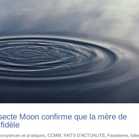
 secte Moon confirme que la mère de
 fidèle
 croyances et pratiques
,
CCMM
,
FAITS D'ACTUALITE
,
Fanatisme
,
lutt