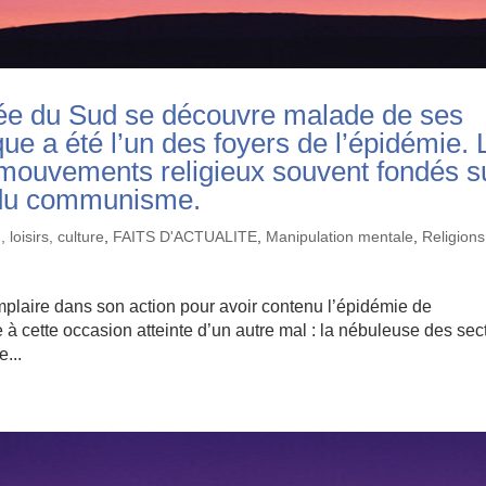
rée du Sud se découvre malade de ses
ue a été l’un des foyers de l’épidémie. 
ouvements religieux souvent fondés s
et du communisme.
 loisirs, culture
,
FAITS D'ACTUALITE
,
Manipulation mentale
,
Religions
plaire dans son action pour avoir contenu l’épidémie de
e à cette occasion atteinte d’un autre mal : la nébuleuse des sec
...