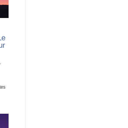
Le
ur
,
tes