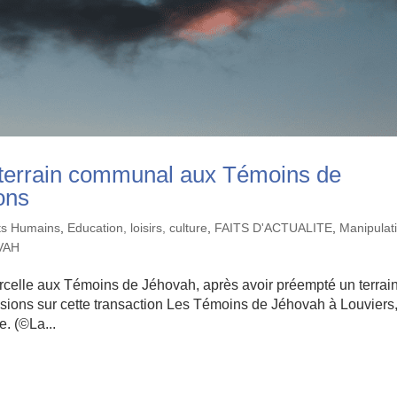
n terrain communal aux Témoins de
ons
its Humains
,
Education, loisirs, culture
,
FAITS D'ACTUALITE
,
Manipulat
VAH
arcelle aux Témoins de Jéhovah, après avoir préempté un terrai
cisions sur cette transaction Les Témoins de Jéhovah à Louviers
e. (©La...