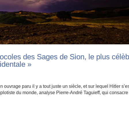
tocoles des Sages de Sion, le plus célè
cidentale »
uvrage paru il y a tout juste un siècle, et sur lequel Hitler s’e
plotiste du monde, analyse Pierre-André Taguieff, qui consacre