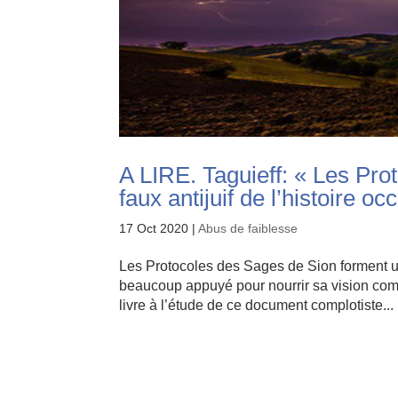
A LIRE. Taguieff: « Les Pro
faux antijuif de l’histoire oc
17 Oct 2020
|
Abus de faiblesse
Les Protocoles des Sages de Sion forment un o
beaucoup appuyé pour nourrir sa vision com
livre à l’étude de ce document complotiste...