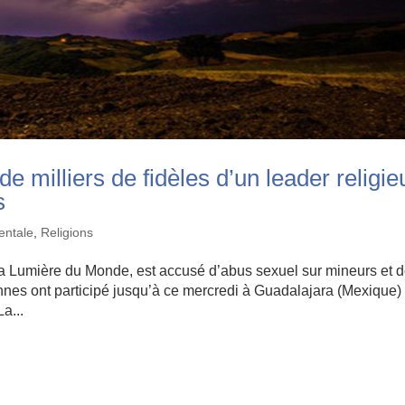
e milliers de fidèles d’un leader religie
s
entale
,
Religions
La Lumière du Monde, est accusé d’abus sexuel sur mineurs et 
nnes ont participé jusqu’à ce mercredi à Guadalajara (Mexique) 
a...