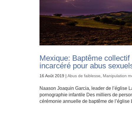
Mexique: Baptême collectif d
incarcéré pour abus sexuel
16 Août 2019
|
Abus de faiblesse
,
Manipulation m
Naason Joaquin Garcia, leader de l’église 
pornographie infantile Des milliers de perso
cérémonie annuelle de baptême de l’église L