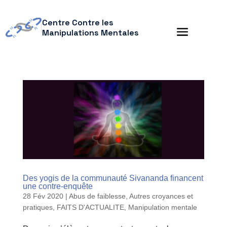
Centre Contre les
Manipulations Mentales
Des yogis de la communauté Sivananda financent
une contre-enquête
28 Fév 2020
|
Abus de faiblesse
,
Autres croyances et
pratiques
,
FAITS D'ACTUALITE
,
Manipulation mentale