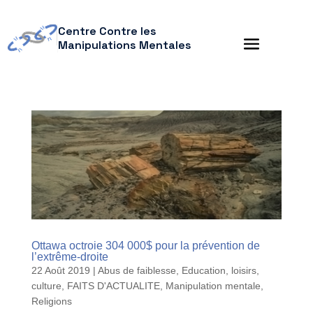
Centre Contre les
Manipulations Mentales
Ottawa octroie 304 000$ pour la prévention de
l’extrême-droite
22 Août 2019
|
Abus de faiblesse
,
Education, loisirs,
culture
,
FAITS D'ACTUALITE
,
Manipulation mentale
,
Religions