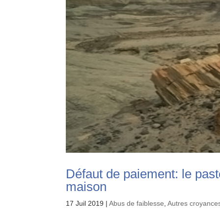
Défaut de paiement: le pas
maison
17 Juil 2019
|
Abus de faiblesse
,
Autres croyances