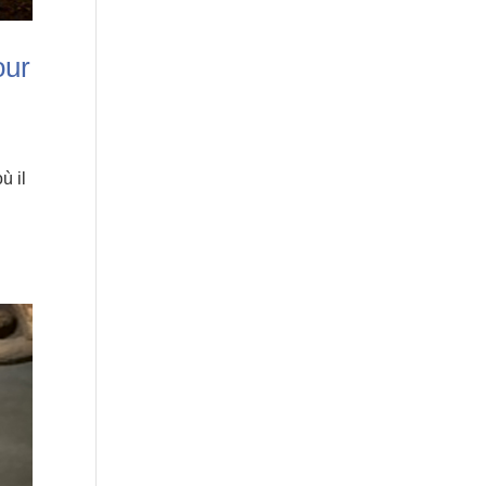
our
ù il