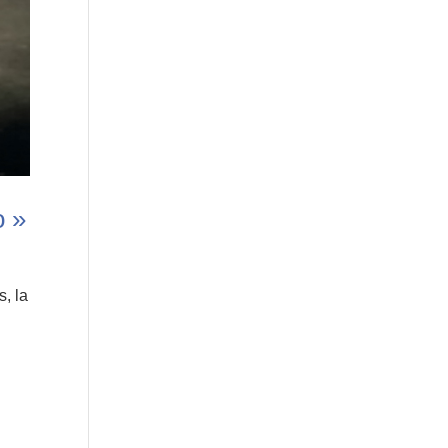
o »
, la