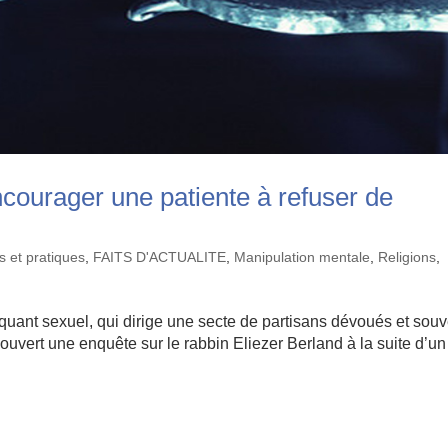
courager une patiente à refuser de
s et pratiques
,
FAITS D'ACTUALITE
,
Manipulation mentale
,
Religions
,
nquant sexuel, qui dirige une secte de partisans dévoués et sou
 ouvert une enquête sur le rabbin Eliezer Berland à la suite d’un