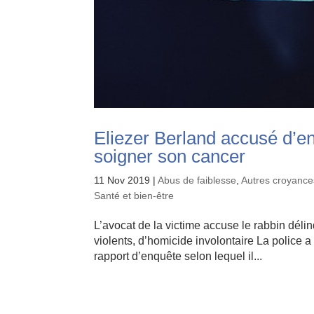
Eliezer Berland accusé d’en
soigner son cancer
11 Nov 2019
|
Abus de faiblesse
,
Autres croyance
Santé et bien-être
L’avocat de la victime accuse le rabbin déli
violents, d’homicide involontaire La police a
rapport d’enquête selon lequel il...