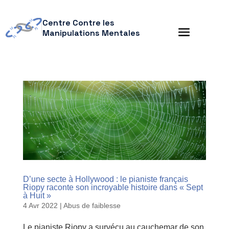
Centre Contre les
Manipulations Mentales
D’une secte à Hollywood : le pianiste français
Riopy raconte son incroyable histoire dans « Sept
à Huit »
4 Avr 2022
|
Abus de faiblesse
Le pianiste Riopy a survécu au cauchemar de son