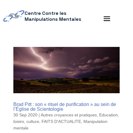
Centre Contre les
Manipulations Mentales
Brad Pitt : son « rituel de purification » au sein de
l’Église de Scientologie
30 Sep 2020
|
Autres croyances et pratiques
,
Education,
loisirs, culture
,
FAITS D'ACTUALITE
,
Manipulation
mentale