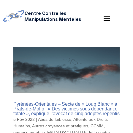
Centre Contre les
Manipulations Mentales
Pyrénées-Orientales – Secte de « Loup Blanc » à
Prats-de-Mollo : « Des victimes sous dépendance
totale », explique l’avocat de cinq adeptes repentis
5 Fév 2022
|
Abus de faiblesse
,
Atteinte aux Droits
Humains
,
Autres croyances et pratiques
,
CCMM
,
emprise mentale
,
FAITS D'ACTUALITE
,
lutte contre