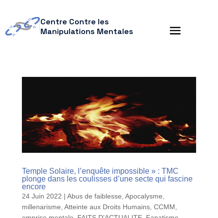
Centre Contre les
Manipulations Mentales
Temple Solaire, l’enquête impossible » : TMC
plonge dans les coulisses d’une secte qui fascine
encore
24 Juin 2022
|
Abus de faiblesse
,
Apocalysme,
millenarisme
,
Atteinte aux Droits Humains
,
CCMM
,
emprise mentale
,
FAITS D'ACTUALITE
,
Fanatisme
,