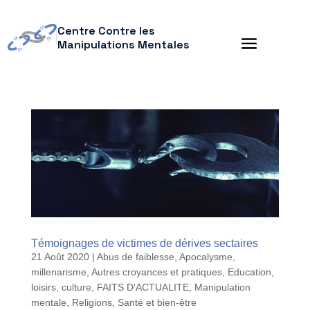
Centre Contre les
Manipulations Mentales
Témoignages de victimes de dérives sectaires
21 Août 2020
|
Abus de faiblesse
,
Apocalysme,
millenarisme
,
Autres croyances et pratiques
,
Education,
loisirs, culture
,
FAITS D'ACTUALITE
,
Manipulation
mentale
,
Religions
,
Santé et bien-être