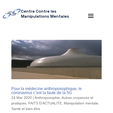
Centre Contre les
Manipulations Mentales
Pour la médecine anthroposophique, le
coronavirus c’est la faute de la 5G
24 Mar 2020
|
Anthroposophie
,
Autres croyances et
pratiques
,
FAITS D'ACTUALITE
,
Manipulation mentale
,
Santé et bien-être